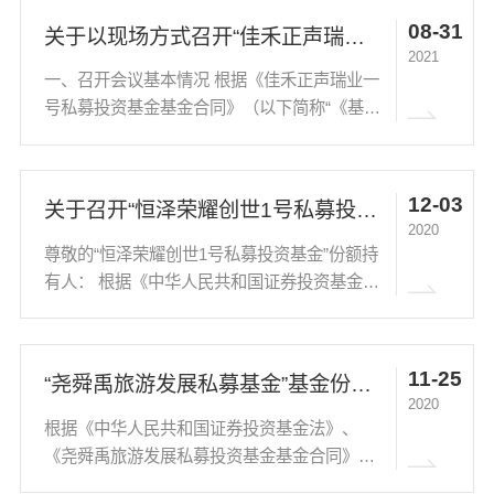
资基金”（以下简称“本基金”）于2018年2月9...
08-31
关于以现场方式召开“佳禾正声瑞业一号私募投资基金” 基金份额持有人大会的公告
2021
一、召开会议基本情况 根据《佳禾正声瑞业一
号私募投资基金基金合同》（以下简称“《基金
合同》”）约定的内容以及中国证券投资基金业
协会的备案信息可知“佳禾正声瑞业一号私募投
资基金”（以下简称“本基金”）于2017年12月...
12-03
关于召开“恒泽荣耀创世1号私募投资基金”份额持有人大会的通知
2020
尊敬的“恒泽荣耀创世1号私募投资基金”份额持
有人： 根据《中华人民共和国证券投资基金
法》、《私募投资基金监督管理暂行办法》及
《恒泽荣耀创世1号私募投资基金基金合同》的
规定，现召集召开基金份额持有人大会，请基
11-25
“尧舜禹旅游发展私募基金”基金份额持有人大会表决结果暨决议生效的公告
金份额...
2020
根据《中华人民共和国证券投资基金法》、
《尧舜禹旅游发展私募投资基金基金合同》的
有关约定，现将尧舜禹旅游发展私募投资基金