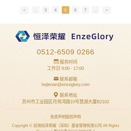
基金份额持有人大会的决议结果公告如下: 1、
...
3
4
5
6
7
...
本基金基金份额持有人大会会议情况 2020年11
月...
0512-6509 0266
服务时间
工作日 9:00 - 17:00
联系邮箱
hejienan@enzeglory.com
联系地址
苏州市工业园区月亮湾路10号慧湖大厦B2102
免责声明
版权声明
Copyright © 前海恒泽荣耀（深圳）基金管理有限公司 All Rights