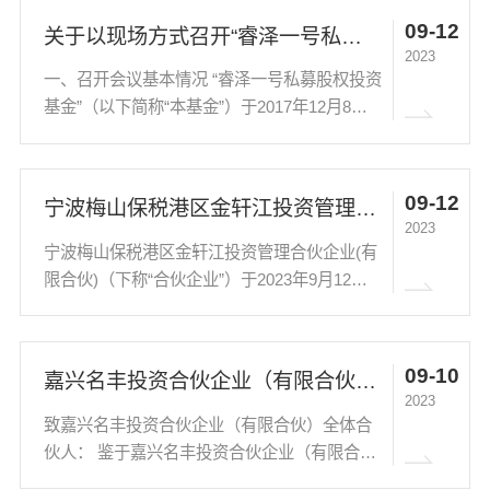
（以下简称“恒泽荣耀”），基金托管人为上海
09-12
关于以现场方式召开“睿泽一号私募股权投资基金”基金份额持有人大会的通知
银行...
2023
一、召开会议基本情况 “睿泽一号私募股权投资
基金”（以下简称“本基金”）于2017年12月8日
成立，2017年12月21日备案成功，基金管理人
为前海恒泽荣耀（深圳）基金管理有限公司
（以下简称“恒泽荣耀”），基金托管人为中信
09-12
宁波梅山保税港区金轩江投资管理合伙企业(有限合伙)合伙人会议表决结果暨决议生效公告
建投证券...
2023
宁波梅山保税港区金轩江投资管理合伙企业(有
限合伙)（下称“合伙企业”）于2023年9月12日
下午13时在上海市闵行区申长路988弄虹桥万
科中心LG1层28/30室召开合伙企业临时合伙人
会议，会议通知已经于2023年8月23日公布于...
09-10
嘉兴名丰投资合伙企业（有限合伙）合伙人会议通知
2023
致嘉兴名丰投资合伙企业（有限合伙）全体合
伙人： 鉴于嘉兴名丰投资合伙企业（有限合
伙）（下称“合伙企业”）系上海深隆商务咨询