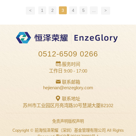
有限公司（下称“上海深隆”）的大股东，占股
1
2
3
4
5
...
比例为99.16%。上海深隆名下持有位于上海市
四川北路...
0512-6509 0266
服务时间
工作日 9:00 - 17:00
联系邮箱
hejienan@enzeglory.com
联系地址
苏州市工业园区月亮湾路10号慧湖大厦B2102
免责声明
版权声明
Copyright © 前海恒泽荣耀（深圳）基金管理有限公司 All Rights